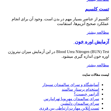
تست کلسیم
کلسيم از عناصر بسيار مهم در بدن است. وجود آن برای انجام
عملکرد صحیح آنزيم‌ها، استقامت
مطالعه بيشتر
آزمایش اوره خون
Blood Urea Nitrogen (BUN) Test در این آزمایش میزان نیتروژن
اوره خون اندازه گیری میشود.
مطالعه بيشتر
ليست مقالات سايت
آسایشگاه و سرای سالمندان سپیدار
استخدام پرستار سالمند
آلزایمر چیست؟
سرای سالمندان مهرِپویا تهرانپارس
سرای سالمندان دلنشین
تست آنلاین مهارت ارتباطی بین فردی