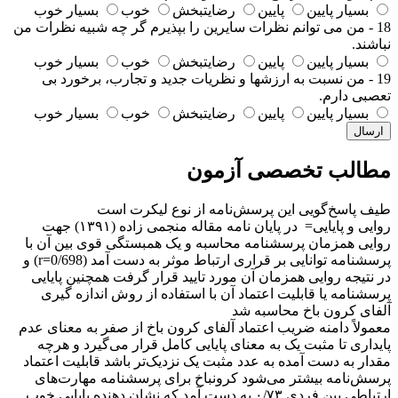
بسیار پایین
پایین
رضایتبخش
خوب
بسیار خوب
18 - من می توانم نظرات سایرین را بپذیرم گر چه شبیه نظرات من
نباشند.
بسیار پایین
پایین
رضایتبخش
خوب
بسیار خوب
19 - من نسبت به ارزشها و نظریات جدید و تجارب، برخورد بی
تعصبی دارم.
بسیار پایین
پایین
رضایتبخش
خوب
بسیار خوب
ارسال
مطالب تخصصی آزمون
طیف پاسخ‌گویی این پرسش‌نامه از نوع لیکرت است
روایی و پایایی= در پایان نامه مقاله منجمی زاده (۱۳۹۱) جهت
روایی همزمان پرسشنامه محاسبه و یک همبستگی قوی بین آن با
پرسشنامه توانایی بر قراری ارتباط موثر به دست آمد (r=0/698) و
در نتیجه روایی همزمان آن مورد تایید قرار گرفت همچنین پایایی
پرسشنامه یا قابلیت اعتماد آن با استفاده از روش اندازه گیری
آلفای کرون باخ محاسبه شد
معمولاً دامنه ضریب اعتماد آلفای کرون باخ از صفر به معنای عدم
پایداری تا مثبت یک به معنای پایایی کامل قرار می‌گیرد و هرچه
مقدار به دست آمده به عدد مثبت یک نزدیک‌تر باشد قابلیت اعتماد
پرسش‌نامه بیشتر می‌شود کرونباخ برای پرسشنامه مهارت‌های
ارتباطی بین فردی ۰/۷۳ به دست آمد که نشان دهنده پایایی خوب