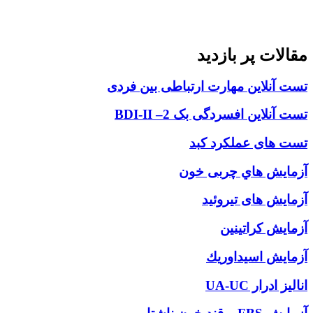
مقالات پر بازديد
تست آنلاین مهارت ارتباطی بین فردی
تست آنلاين افسردگی بک 2– BDI-II
تست های عملکرد کبد
آزمایش هاي چربی خون
آزمایش های تیروئید
آزمايش كراتينين
آزمايش اسيداوريك
انالیز ادرار UA-UC