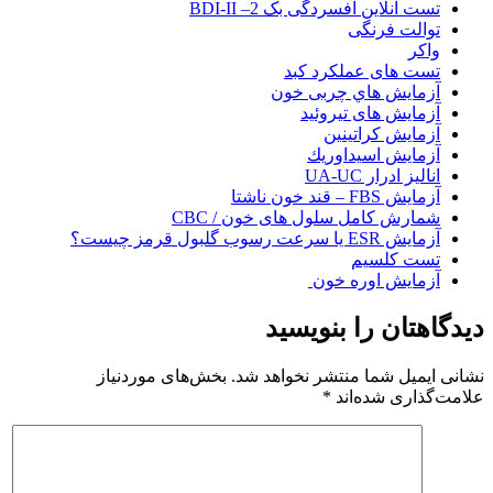
تست آنلاين افسردگی بک 2– BDI-II
توالت فرنگی
واکر
تست های عملکرد کبد
آزمایش هاي چربی خون
آزمایش های تیروئید
آزمايش كراتينين
آزمايش اسيداوريك
انالیز ادرار UA-UC
آزمایش FBS – قند خون ناشتا
شمارش کامل سلول های خون / CBC
آزمایش ESR یا سرعت رسوب گلبول قرمز چیست؟
تست کلسیم
آزمایش اوره خون
دیدگاهتان را بنویسید
نشانی ایمیل شما منتشر نخواهد شد.
بخش‌های موردنیاز
علامت‌گذاری شده‌اند
*