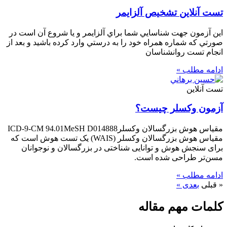
تست آنلاين تشخيص آلزايمر
اين آزمون جهت شناسايي شما براي آلزايمر و يا شروع آن است در
صورتي كه شماره همراه خود را به درستي وارد كرده باشيد و بعد از
انجام تست روانشناسان
ادامه مطلب »
تست آنلاین
آزمون وكسلر چيست؟
مقیاس هوش بزرگسالان وکسلرICD-9-CM 94.01MeSH D014888
مقیاس هوش بزرگسالان وکسلر (WAIS) یک تست هوش است که
برای سنجش هوش و توانایی شناختی در بزرگسالان و نوجوانان
مسن‌تر طراحی شده است.
ادامه مطلب »
« قبلی
بعدی »
كلمات مهم مقاله