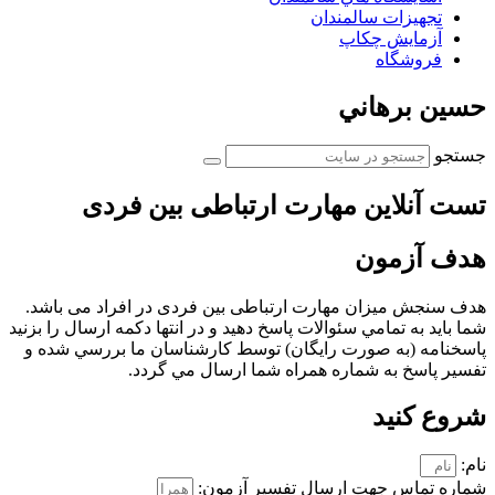
تجهیزات سالمندان
آزمايش چكاپ
فروشگاه
حسين برهاني
جستجو
تست آنلاین مهارت ارتباطی بین فردی
هدف آزمون
هدف سنجش میزان مهارت ارتباطی بین فردی در افراد می باشد.
شما بايد به تمامي سئوالات پاسخ دهيد و در انتها دكمه ارسال را بزنيد
پاسخنامه (به صورت رايگان) توسط كارشناسان ما بررسي شده و
تفسير پاسخ به شماره همراه شما ارسال مي گردد.
شروع کنید
نام:
شماره تماس جهت ارسال تفسير آزمون: