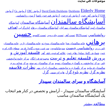
موضوعات كلي سايت
Elderly Home
Durkheim
David Émile Durkheim
آزمايش CBC
آزمایش Ca
آزمایش
ESR
آزمایش آهن خون
آزمایش اوره خون
آزمایش قند خون ناشتا
آزمون روانشناسی
آسايشگاه سالمندان
آسایشگاه سالمندان
آسایشگاه
اهداف
سالمندان امید
آسایشگاه سالمندان مهرکیان
آسایشگاه سالمندان پرهام
اثبات‌گرایی
حسين
روانشناسي
تستBUN
تست آهن
تست بیلی‌روبین
تست کلسیم
برهاني
خانه سالمندان صبا
خانه سالمندان موج نو
خانه سالمندان یارین
خانه سالمندان
روانشناسي چيست
یاس زرین
سدیمانتاسیون
سرعت رسوب گلبول قرمز
سطح بالای اوره
فلسفه آموزش و
خون
شمارش کامل سلول های خون
علائم کم‌خونی فقر آهن
فلسفه تعليم و تربيت
پرورش
مجموعه فرزانگان
مركز جامع توانبخشي
ياس
مرکز توانبخشی و نگهداری سالمندان نسیم
مرکز سالمندان نورسته
مرکز شبانه روزی
نظرات فلاسفه
سالمندان فرمانیه
مرکز نگهداری و توانبخشی سالمندان ایران مهر
نظريه گزل
نظریه بلوغ گزل
گزل
هایپراوریسمی
آسایشگاه و سرای سالمندان سپیدار
آسایشگاه سالمندان سپیدار – آرامش و تخصص در کنار هم انتخاب
یک آسایشگاه سالمندان مناسب
مطالعه بيشتر