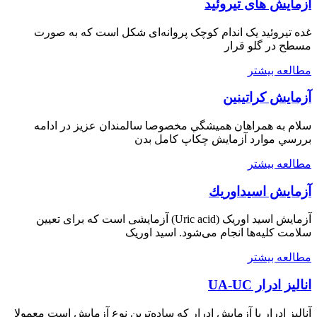
آزمایش های تیروئید
غده تیروئید یک اندام کوچک پروانه‌ای شکل است که به صورت
مسطح در گلو قرار
مطالعه بيشتر
آزمايش كراتينين
سلام به همراهان هميشگي مخصوصا سالمندان عزيز در ادامه
بررسي موارد آزمايش چكاپ كامل بدن
مطالعه بيشتر
آزمايش اسيداوريك
آزمایش اسید اوریک (Uric acid) آزمایشی است که برای تعیین
سلامت کلیه‌ها انجام می‌شود. اسید اوریک
مطالعه بيشتر
انالیز ادرار UA-UC
آنالیز ادرار یا آزمایش ادرار که ساده‌ترین نوع آزمایش است معمولا