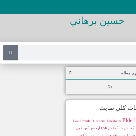
حسين برهاني
م مقاله
ت كلي سايت
Elder
David Émile Durkheim
Durkheim
آزمایش Ca
آزمایش ESR
آزمایش آهن خون
 خون
آزمایش قند خون ناشتا
آزمون روانشناسی