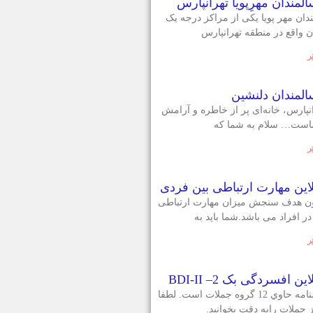
مندان مهرِپویا تهرانپارس
دان مهر پویا یکی از مراکز درجه یک
 واقع در منطقه تهرانپارس
ر
لمندان دلنشین
نپارس، خانه‌ای پر از خاطره و آرامش
است… سلام به شما که
ر
این مهارت ارتباطی بین فردی
ن هدف سنجش میزان مهارت ارتباطی
ر افراد می باشد.شما بايد به
ر
 افسردگی بک 2– BDI-II
اين پرسشنامه حاوي 12 گروه جملات است. لطفا
 جملات رابه دقت بخوانيد.