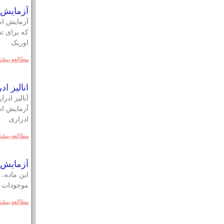
آزمايش 
که برای تع
اوریک
مطالعه بيشت
انالیز ادرار 
آنالیز ادرا
آزمایش ا
ادراری
مطالعه بيشت
آزمایش FBS – قند خون ناشت
اين ماده، 
موجودات ز
مطالعه بيشت