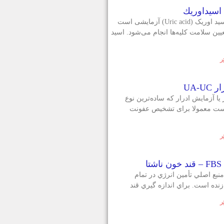
اسيداوريك
آزمایش اسید اوریک (Uric acid) آزمایشی است
یین سلامت کلیه‌ها انجام می‌شود. اسید
ر
UA-UC
ر یا آزمایش ادرار که ساده‌ترین نوع
ست معمولا برای تشخیص عفونت
ر
ا
منبع اصلي تأمين انرژي در تمام
نده است. براي اندازه گيري قند
ر