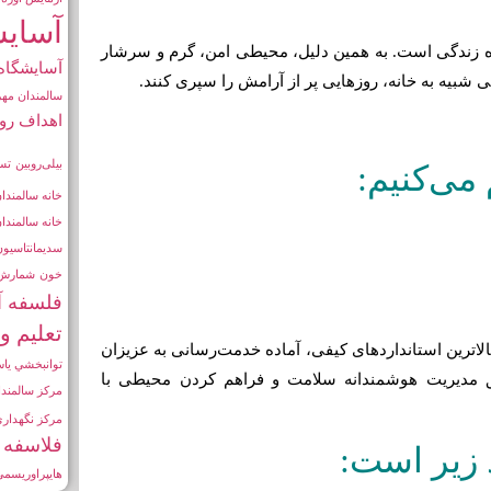
آسايش
ره زندگی است. به همین دلیل، محیطی امن، گرم و سرشار
آسایشگاه
ی شبیه به خانه، روزهایی پر از آرامش را سپری کنند.
سالمندان مهر
اهداف رو
بیلی‌روبین
تس
می‌کنیم:
خانه سالمندان
خانه سالمندا
سدیمانتاسیون
خون
شمارش 
فلسفه 
تعليم و
الاترین استانداردهای کیفی، آماده خدمت‌رسانی به عزیزان
توانبخشي يا
 مدیریت هوشمندانه سلامت و فراهم کردن محیطی با
مرکز سالمندا
مرکز نگهداری
فلاسفه
زیر است:
هایپراوریسمی