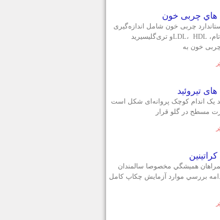
هاي چربی خون
تاندارد چربی خون شامل اندازه‌گیری
کلسترول تام، LDL، HDLو تری‌گلیسیرید
ربی خون به
ر
ای تیروئید
ید یک اندام کوچک پروانه‌ای شکل است
ت مسطح در گلو قرار
ر
راتينين
مراهان هميشگي مخصوصا سالمندان
دامه بررسي موارد آزمايش چكاپ كامل
ر