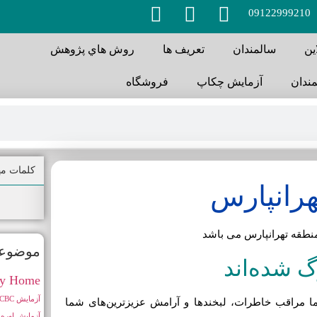
09122999210
ین
سالمندان
تعريف ها
روش هاي پژوهش
ندان
آزمايش چكاپ
فروشگاه
كلمات مه
هرانپارس
 منطقه تهرانپارس می باشد
موضوعا
گ شده‌اند
ly Home
آزمايش CBC
ا مراقب خاطرات، لبخندها و آرامش عزیزترین‌های شما
آزمایش اوره