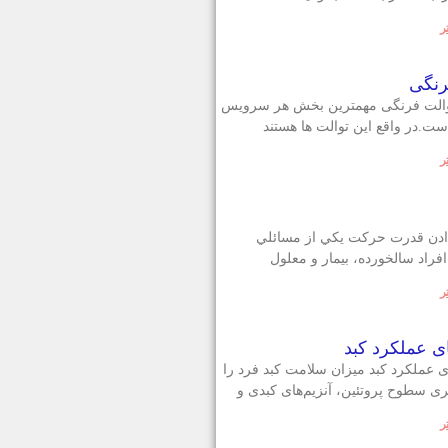
ر
رنگی
والت فرنگی مهمترین بخش هر سرویس
ست.در واقع این توالت ها هستند
ر
دن قدرت حرکت يکي از مسائلي
راد سالخورده، بيمار و معلول
ر
 عملکرد کبد
ی عملکرد کبد میزان سلامت کبد فرد را
گیری سطوح پروتئین، آنزیم‌های کبدی و
ر