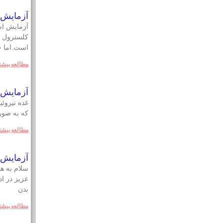
آزمایش 
آزمایش اس
است.اما چ
مطالعه بيشت
آزمایش ه
غده تیروئ
که به صور
مطالعه بيشت
آزمايش ك
سلام به ه
عزيز در ا
بدن
مطالعه بيشت