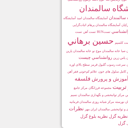
گاه سالمندان
 سالمندان
آسایشگاه سالمندان امید
آسایشگاه
کیان
آسایشگاه سالمندان پرهام
اثبات‌گرایی
انشناسي
تستBUN
تست آهن
تست
حسين برهاني
ت کلسیم
 صبا
خانه سالمندان موج نو
خانه سالمندان یارین
روانشناسي چيست
ن یاس زرین
سرعت رسوب گلبول قرمز
سطح بالای اوره
کامل سلول های خون
علائم کم‌خونی فقر آهن
فلسفه
آموزش و پرورش
 تربيت
مجموعه فرزانگان
مركز جامع
س
مرکز توانبخشی و نگهداری سالمندان نسیم
ن نورسته
مرکز شبانه روزی سالمندان فرمانیه
نظرات
 و توانبخشی سالمندان ایران مهر
نظريه گزل
نظریه بلوغ گزل
گزل