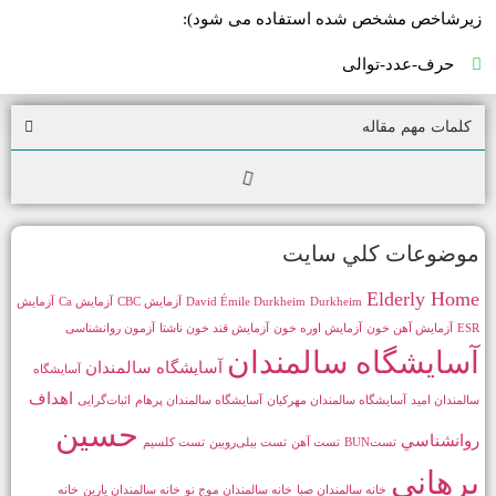
زیرشاخص مشخص شده استفاده می شود):
حرف-عدد-توالی
كلمات مهم مقاله
موضوعات كلي سايت
Elderly Home
Durkheim
David Émile Durkheim
آزمايش CBC
آزمایش Ca
آزمایش
ESR
آزمایش آهن خون
آزمایش اوره خون
آزمایش قند خون ناشتا
آزمون روانشناسی
آسايشگاه سالمندان
آسایشگاه سالمندان
آسایشگاه
اهداف
سالمندان امید
آسایشگاه سالمندان مهرکیان
آسایشگاه سالمندان پرهام
اثبات‌گرایی
حسين
روانشناسي
تستBUN
تست آهن
تست بیلی‌روبین
تست کلسیم
برهاني
خانه سالمندان صبا
خانه سالمندان موج نو
خانه سالمندان یارین
خانه