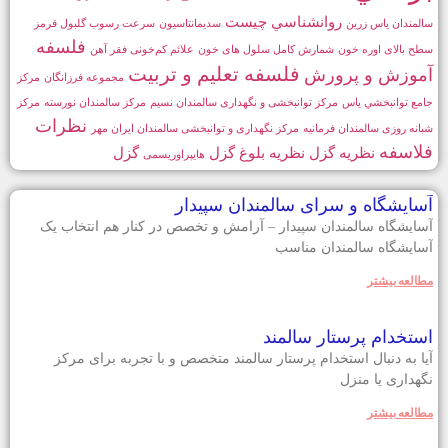
روانشناسي چيست
سالمندان یاس زرین
سدیمانتاسیون
سرعت رسوب گلبول قرمز
فلسفه
سطح بالای اوره خون
شمارش کامل سلول های خون
علائم کم‌خونی فقر آهن
فلسفه تعليم و تربيت
آموزش و پرورش
مجموعه فرزانگان
مركز
جامع توانبخشي ياس
مرکز توانبخشی و نگهداری سالمندان نسیم
مرکز سالمندان نورسته
مرکز
نظرات
شبانه روزی سالمندان فرمانیه
مرکز نگهداری و توانبخشی سالمندان ایران مهر
فلاسفه
نظريه گزل
نظریه بلوغ گزل
گزل
هایپراوریسمی
آسایشگاه و سرای سالمندان سپیدار
آسایشگاه سالمندان سپیدار – آرامش و تخصص در کنار هم انتخاب یک
آسایشگاه سالمندان مناسب
مطالعه بيشتر
استخدام پرستار سالمند
آیا به دنبال استخدام پرستار سالمند متخصص و با تجربه برای مرکز
نگهداری یا منزل
مطالعه بيشتر