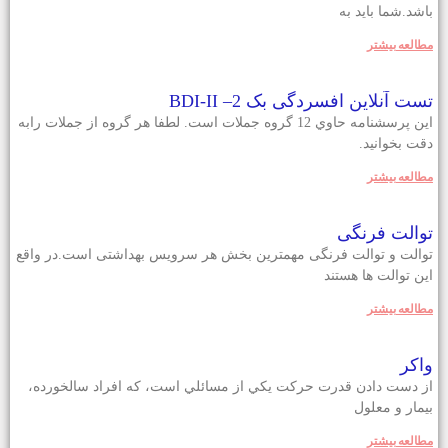
باشد.شما بايد به
مطالعه بيشتر
تست آنلاين افسردگی بک 2– BDI-II
اين پرسشنامه حاوي 12 گروه جملات است. لطفا هر گروه از جملات رابه
دقت بخوانيد.
مطالعه بيشتر
توالت فرنگی
توالت و توالت فرنگی مهمترین بخش هر سرویس بهداشتی است.در واقع
این توالت ها هستند
مطالعه بيشتر
واکر
از دست دادن قدرت حرکت يکي از مسائلي است، که افراد سالخورده،
بيمار و معلول
مطالعه بيشتر