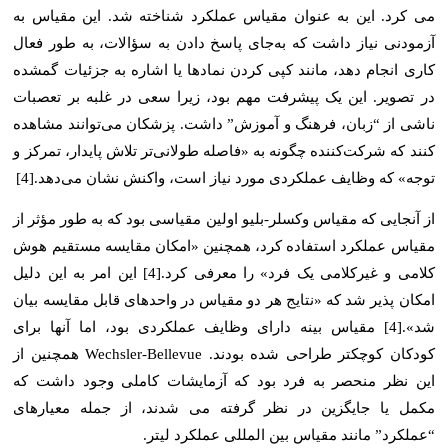
می کرد. این به عنوان مقیاس عملکرد شناخته شد. این مقیاس به
آزمودنی نیاز داشت که به‌جای پاسخ دادن به سؤالات، به طور فعال
کاری انجام دهد، مانند کپی کردن نمادها یا اشاره به جزئیات گمشده
در تصویر. این یک پیشرفت مهم بود، زیرا سعی در غلبه بر تعصبات
ناشی از “زبان، فرهنگ و آموزش” داشت. پزشکان می‌توانند مشاهده
کنند که شرکت‌کننده چگونه به «فاصله طولانی‌تر تلاش پایدار، تمرکز و
توجه» که وظایف عملکردی مورد نیاز است، واکنش نشان می‌دهد.[4]
از آنجایی که مقیاس وکسلر-بلیو اولین مقیاسی بود که به طور مؤثر از
مقیاس عملکرد استفاده کرد، همچنین «امکان مقایسه مستقیم هوش
کلامی و غیرکلامی یک فرد» را معرفی کرد.[4] این امر به این دلیل
امکان پذیر شد که «نتایج هر دو مقیاس در واحدهای قابل مقایسه بیان
شد».[4] مقیاس بینه دارای وظایف عملکردی بود، اما آنها برای
کودکان کوچکتر طراحی شده بودند. Wechsler-Bellevue همچنین از
این نظر منحصر به فرد بود که آزمایشات کاملی وجود داشت که
مکمل یا جایگزین در نظر گرفته می شدند، از جمله معیارهای
“عملکرد” ​​مانند مقیاس بین المللی عملکرد لیتر.