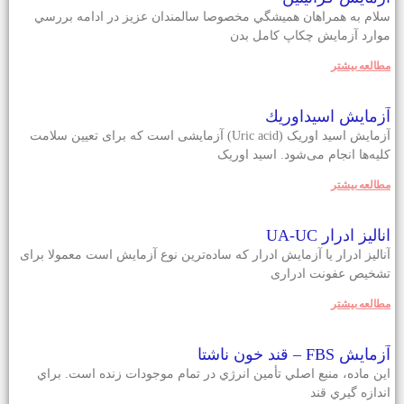
سلام به همراهان هميشگي مخصوصا سالمندان عزيز در ادامه بررسي
موارد آزمايش چكاپ كامل بدن
مطالعه بيشتر
آزمايش اسيداوريك
آزمایش اسید اوریک (Uric acid) آزمایشی است که برای تعیین سلامت
کلیه‌ها انجام می‌شود. اسید اوریک
مطالعه بيشتر
انالیز ادرار UA-UC
آنالیز ادرار یا آزمایش ادرار که ساده‌ترین نوع آزمایش است معمولا برای
تشخیص عفونت ادراری
مطالعه بيشتر
آزمایش FBS – قند خون ناشتا
اين ماده، منبع اصلي تأمين انرژي در تمام موجودات زنده است. براي
اندازه گيري قند