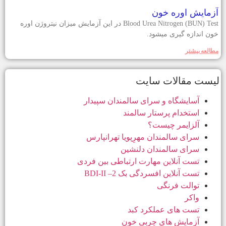
آزمایش اوره خون
Blood Urea Nitrogen (BUN) Test در این آزمایش میزان نیتروژن اوره
خون اندازه گیری میشود.
مطالعه بيشتر
ليست مقالات سايت
آسایشگاه و سرای سالمندان سپیدار
استخدام پرستار سالمند
آلزایمر چیست؟
سرای سالمندان مهرِپویا تهرانپارس
سرای سالمندان دلنشین
تست آنلاین مهارت ارتباطی بین فردی
تست آنلاين افسردگی بک 2– BDI-II
توالت فرنگی
واکر
تست های عملکرد کبد
آزمایش هاي چربی خون