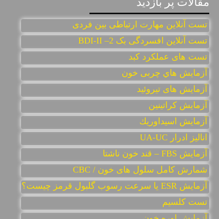
مقالات پر بازديد
تست آنلاین مهارت ارتباطی بین فردی
تست آنلاين افسردگی بک 2– BDI-II
تست های عملکرد کبد
آزمایش هاي چربی خون
آزمایش های تیروئید
آزمايش كراتينين
آزمايش اسيداوريك
انالیز ادرار UA-UC
آزمایش FBS – قند خون ناشتا
شمارش کامل سلول های خون / CBC
آزمایش ESR یا سرعت رسوب گلبول قرمز چیست؟
تست کلسیم
آزمایش اوره خون