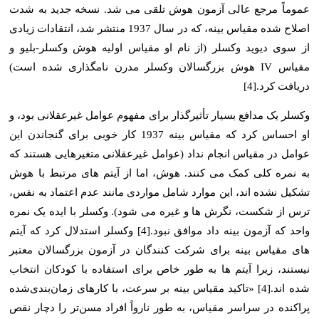
عموماً مرجع عالی آزمون هوش تلقی می شد. نسخه جدید به شدت
اصلاح شده مقیاس بینه، که در سال 1937 منتشر شد، انتقادات زیادی
از سوی دیوید وکسلر (از نام او مقیاس اولیه هوش وکسلر-بلیو و
مقیاس IV هوش بزرگسالان وکسلر مدرن نامگذاری شده است)
دریافت کرد.[4]
وکسلر یک مدافع بسیار تأثیرگذار برای مفهوم عوامل غیرعقلانی بود، و
او احساس کرد که مقیاس بینه 1937 کار خوبی برای گنجاندن این
عوامل در مقیاس انجام نداد (عوامل غیرعقلانی متغیرهایی هستند که
به نمره کلی کمک می کنند. هوش، اما از آیتم های مرتبط با هوش
تشکیل نشده اند، این موارد شامل مواردی مانند عدم اعتماد به نفس،
ترس از شکست، نگرش ها و غیره می شود). وکسلر با ایده یک نمره
واحد که آزمون بینه داد موافق نبود.[4] وکسلر استدلال کرد که آیتم
های مقیاس بینه برای شرکت کنندگان در آزمون بزرگسالان معتبر
نیستند، زیرا آیتم ها به طور خاص برای استفاده با کودکان انتخاب
شده اند.[4] «تاکید مقیاس بینه بر سرعت، با کارهای زمان‌بندی‌شده
پراکنده در سراسر مقیاس، به طور نارواً افراد مسن‌تر را دچار نقص