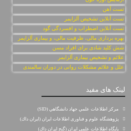
تست آهن
تست آنلاين تشخيص آلزايمر
تست آنلاین اضطراب و افسردگی گود
بهره برداری مالی، ظرفیت مالی، و بیماری آلزایمر
شش کلید شادی برای افراد مسن
علائم و تشخیص بیماری آلزایمر
علل و علائم مشکلات روانی در دوران سالمندی
لینک های مفید
مركز اطلاعات علمي جهاد دانشگاهي (SID)
پژوهشگاه علوم و فناوری اطلاعات ایران (ايران داك)
پايگاه اطلاعات علمي ايران (گنج ايران داك)