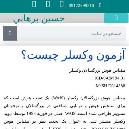
09122999210
حسين برهاني
سايتهاي مفيد
صفحه اصلی
تست آنلاین
آزمايش چكاپ
روش هاي پژوهش
آسايشگاه هاي سالمندان
تجهیزات سالمندان
آزمون وكسلر چيست؟
مقیاس هوش بزرگسالان وکسلر
ICD-9-CM 94.01
MeSH D014888
مقیاس هوش بزرگسالان وکسلر (WAIS) یک تست هوش است که
برای سنجش هوش و توانایی شناختی در بزرگسالان و نوجوانان
مسن‌تر طراحی شده است. WAIS اصلی در فوریه 1955 توسط دیوید
وکسلر منتشر شد، به عنوان یک تجدید نظر در مقیاس هوش
Wechsler-Bellevue، منتشر شده در 1939. این تست در حال حاضر در