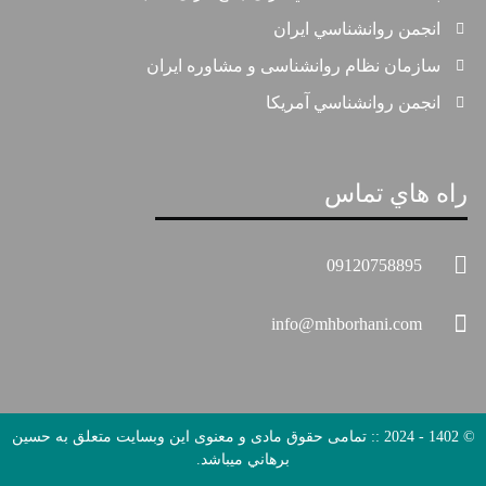
انجمن روانشناسي ايران
سازمان نظام روانشناسی و مشاوره ايران
انجمن روانشناسي آمريكا
راه هاي تماس
09120758895
info@mhborhani.com
© 1402 - 2024 :: تمامی حقوق مادی و معنوی این وبسایت متعلق به حسين
برهاني میباشد.