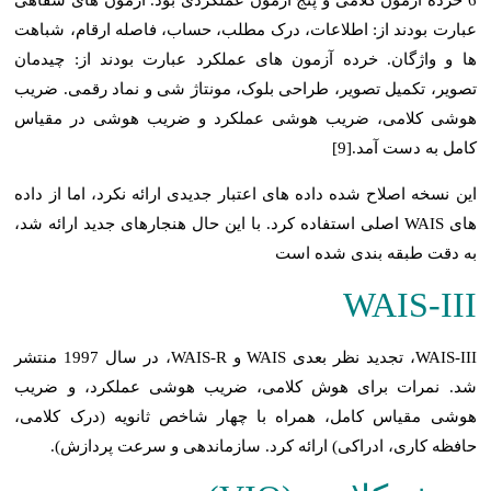
6 خرده آزمون کلامی و پنج آزمون عملکردی بود. آزمون های شفاهی
عبارت بودند از: اطلاعات، درک مطلب، حساب، فاصله ارقام، شباهت
ها و واژگان. خرده آزمون های عملکرد عبارت بودند از: چیدمان
تصویر، تکمیل تصویر، طراحی بلوک، مونتاژ شی و نماد رقمی. ضریب
هوشی کلامی، ضریب هوشی عملکرد و ضریب هوشی در مقیاس
کامل به دست آمد.[9]
این نسخه اصلاح شده داده های اعتبار جدیدی ارائه نکرد، اما از داده
های WAIS اصلی استفاده کرد. با این حال هنجارهای جدید ارائه شد،
به دقت طبقه بندی شده است
WAIS-III
WAIS-III، تجدید نظر بعدی WAIS و WAIS-R، در سال 1997 منتشر
شد. نمرات برای هوش کلامی، ضریب هوشی عملکرد، و ضریب
هوشی مقیاس کامل، همراه با چهار شاخص ثانویه (درک کلامی،
حافظه کاری، ادراکی) ارائه کرد. سازماندهی و سرعت پردازش).