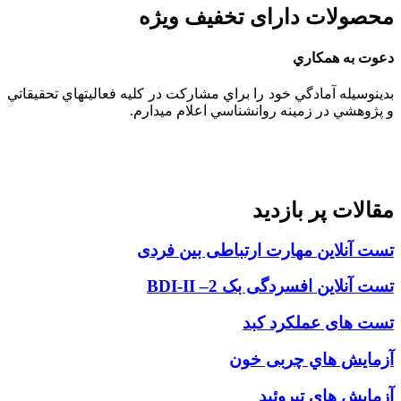
محصولات دارای تخفیف ویژه
دعوت به همكاري
بدينوسيله آمادگي خود را براي مشاركت در كليه فعاليتهاي تحقيقاتي
و پژوهشي در زمينه روانشناسي اعلام ميدارم.
مقالات پر بازديد
تست آنلاین مهارت ارتباطی بین فردی
تست آنلاين افسردگی بک 2– BDI-II
تست های عملکرد کبد
آزمایش هاي چربی خون
آزمایش های تیروئید