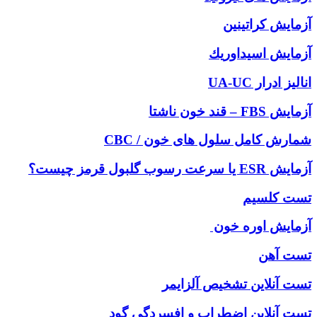
آزمايش كراتينين
آزمايش اسيداوريك
انالیز ادرار UA-UC
آزمایش FBS – قند خون ناشتا
شمارش کامل سلول های خون / CBC
آزمایش ESR یا سرعت رسوب گلبول قرمز چیست؟
تست کلسیم
آزمایش اوره خون
تست آهن
تست آنلاين تشخيص آلزايمر
تست آنلاین اضطراب و افسردگی گود