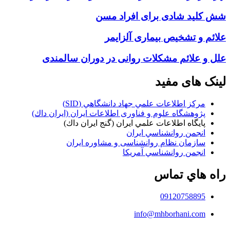
شش کلید شادی برای افراد مسن
علائم و تشخیص بیماری آلزایمر
علل و علائم مشکلات روانی در دوران سالمندی
لینک های مفید
مركز اطلاعات علمي جهاد دانشگاهي (SID)
پژوهشگاه علوم و فناوری اطلاعات ایران (ايران داك)
پايگاه اطلاعات علمي ايران (گنج ايران داك)
انجمن روانشناسي ايران
سازمان نظام روانشناسی و مشاوره ايران
انجمن روانشناسي آمريكا
راه هاي تماس
09120758895
info@mhborhani.com