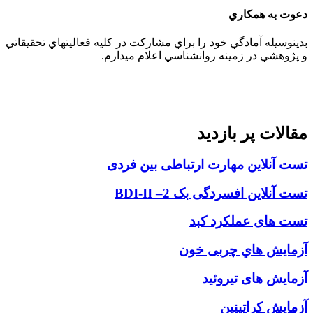
دعوت به همكاري
بدينوسيله آمادگي خود را براي مشاركت در كليه فعاليتهاي تحقيقاتي
و پژوهشي در زمينه روانشناسي اعلام ميدارم.
مقالات پر بازديد
تست آنلاین مهارت ارتباطی بین فردی
تست آنلاين افسردگی بک 2– BDI-II
تست های عملکرد کبد
آزمایش هاي چربی خون
آزمایش های تیروئید
آزمايش كراتينين