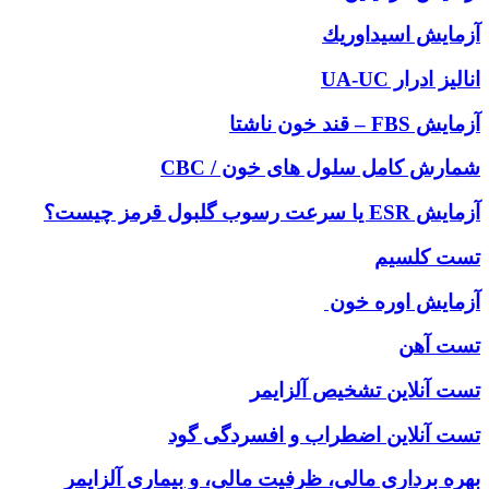
آزمايش اسيداوريك
انالیز ادرار UA-UC
آزمایش FBS – قند خون ناشتا
شمارش کامل سلول های خون / CBC
آزمایش ESR یا سرعت رسوب گلبول قرمز چیست؟
تست کلسیم
آزمایش اوره خون
تست آهن
تست آنلاين تشخيص آلزايمر
تست آنلاین اضطراب و افسردگی گود
بهره برداری مالی، ظرفیت مالی، و بیماری آلزایمر