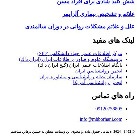
شش کلید شادی برای افراد مسن
علائم و تشخیص بیماری آلزایمر
علل و علائم مشکلات روانی در دوران سالمندی
لینک های مفید
مركز اطلاعات علمي جهاد دانشگاهي (SID)
پژوهشگاه علوم و فناوری اطلاعات ایران (ايران داك)
پايگاه اطلاعات علمي ايران (گنج ايران داك)
انجمن روانشناسي ايران
سازمان نظام روانشناسی و مشاوره ايران
انجمن روانشناسي آمريكا
راه هاي تماس
09120758895
info@mhborhani.com
© 1402 - 2024 :: تمامی حقوق مادی و معنوی این وبسایت متعلق به حسين برهاني میباشد.