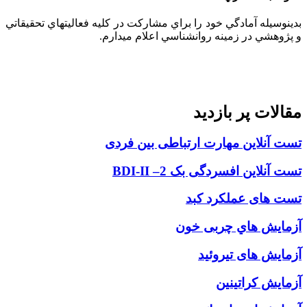
بدينوسيله آمادگي خود را براي مشاركت در كليه فعاليتهاي تحقيقاتي
و پژوهشي در زمينه روانشناسي اعلام ميدارم.
مقالات پر بازديد
تست آنلاین مهارت ارتباطی بین فردی
تست آنلاين افسردگی بک 2– BDI-II
تست های عملکرد کبد
آزمایش هاي چربی خون
آزمایش های تیروئید
آزمايش كراتينين