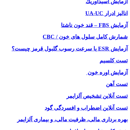
آزمايش اسيداوريك
انالیز ادرار UA-UC
آزمایش FBS – قند خون ناشتا
شمارش کامل سلول های خون / CBC
آزمایش ESR یا سرعت رسوب گلبول قرمز چیست؟
تست کلسیم
آزمایش اوره خون
تست آهن
تست آنلاين تشخيص آلزايمر
تست آنلاین اضطراب و افسردگی گود
بهره برداری مالی، ظرفیت مالی، و بیماری آلزایمر