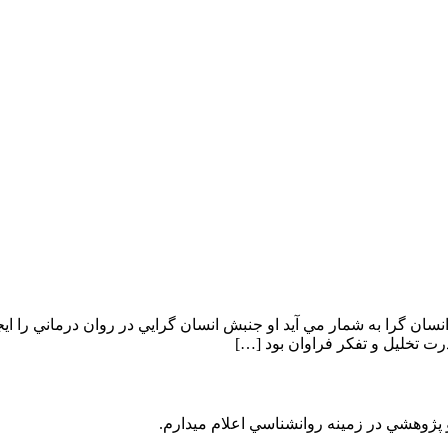
گرا به شمار مي آيد او جنبش انسان گرايي در روان درماني را ايجاد
 تخليل و تفكر فراوان بود […]
و پژوهشي در زمينه روانشناسي اعلام ميدارم.