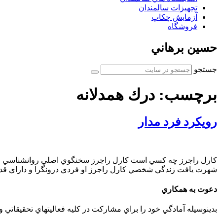
تجهیزات سالمندان
آزمايش چكاپ
فروشگاه
حسين برهاني
جستجو
برچسب:
درك همدلانه
رويكرد فرد مدار
كارل راجرز چه كسي است كارل راجرز سخنگوي اصلي روانشناسي انسان 
شهرت يافت زندگي شخصي كارل راجرز او فردي درونگرا و داراي قدرت
دعوت به همكاري
بدينوسيله آمادگي خود را براي مشاركت در كليه فعاليتهاي تحقيقاتي 