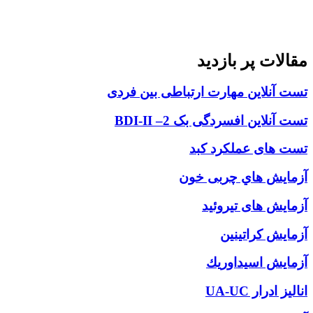
مقالات پر بازديد
تست آنلاین مهارت ارتباطی بین فردی
تست آنلاين افسردگی بک 2– BDI-II
تست های عملکرد کبد
آزمایش هاي چربی خون
آزمایش های تیروئید
آزمايش كراتينين
آزمايش اسيداوريك
انالیز ادرار UA-UC