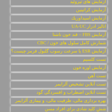
آزمایش های تیروئید
آزمايش كراتينين
آزمايش اسيداوريك
انالیز ادرار UA-UC
آزمایش FBS – قند خون ناشتا
شمارش کامل سلول های خون / CBC
آزمایش ESR یا سرعت رسوب گلبول قرمز چیست؟
تست کلسیم
آزمایش اوره خون
تست آهن
تست آنلاين تشخيص آلزايمر
تست آنلاین اضطراب و افسردگی گود
بهره برداری مالی، ظرفیت مالی، و بیماری آلزایمر
شش کلید شادی برای افراد مسن