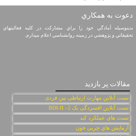
دعوت به همكاري
بدينوسيله آمادگي خود را براي مشاركت در كليه فعاليتهاي
تحقيقاتي و پژوهشي در زمينه روانشناسي اعلام ميدارم.
مقالات پر بازديد
تست آنلاین مهارت ارتباطی بین فردی
تست آنلاين افسردگی بک 2– BDI-II
تست های عملکرد کبد
آزمایش هاي چربی خون