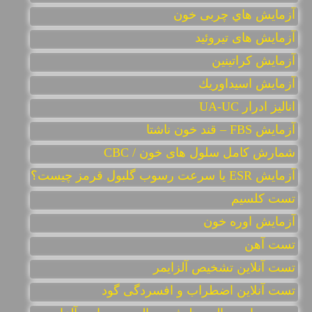
آزمایش هاي چربی خون
آزمایش های تیروئید
آزمايش كراتينين
آزمايش اسيداوريك
انالیز ادرار UA-UC
آزمایش FBS – قند خون ناشتا
شمارش کامل سلول های خون / CBC
آزمایش ESR یا سرعت رسوب گلبول قرمز چیست؟
تست کلسیم
آزمایش اوره خون
تست آهن
تست آنلاين تشخيص آلزايمر
تست آنلاین اضطراب و افسردگی گود