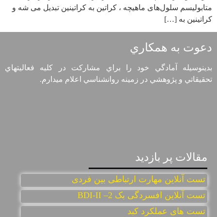
متابولیسم سلول‌های ماهیچه‌ ، کراتین به کراتینین تبدیل می شه و
کراتینین به […]
دعوت به همكاري
بدينوسيله آمادگي خود را براي مشاركت در كليه فعاليتهاي
تحقيقاتي و پژوهشي در زمينه روانشناسي اعلام ميدارم.
مقالات پر بازديد
تست آنلاین مهارت ارتباطی بین فردی
تست آنلاين افسردگی بک 2– BDI-II
تست های عملکرد کبد