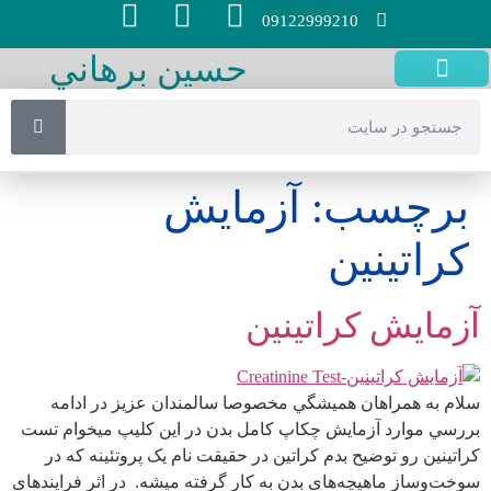
09122999210
حسين برهاني
سايتهاي مفيد
صفحه اصلی
تست آنلاین
آزمايش چكاپ
روش هاي پژوهش
آسايشگاه هاي سالمندان
تجهیزات سالمندان
برچسب:
آزمايش
كراتينين
آزمايش كراتينين
سلام به همراهان هميشگي مخصوصا سالمندان عزيز در ادامه
بررسي موارد آزمايش چكاپ كامل بدن در اين كليپ ميخوام تست
کراتینین رو توضيح بدم کراتین در حقیقت نام یک پروتئینه که در
سوخت‌وساز ماهیچه‌های بدن به کار گرفته میشه. در اثر فرایندهای